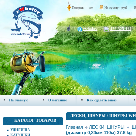
Товаров:
--
шт.
На сумму:
руб
В
rwbolov
426-325-114
На главную
О магазине
Как сделать заказ
ЛЕСКИ, ШНУРЫ / ШНУРЫ WH
КАТАЛОГ ТОВАРОВ
Главная
ЛЕСКИ, ШНУРЫ
Ш
УДИЛИЩА
(диаметр 0,24мм 110м) 37.8 kg
КАТУШКИ