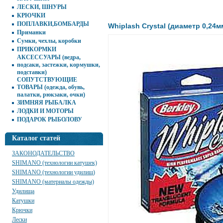
ЛЕСКИ, ШНУРЫ
КРЮЧКИ
ПОПЛАВКИ,БОМБАРДЫ
Whiplash Crystal (диаметр 0,24мм
Приманки
Сумки, чехлы, коробки
ПРИКОРМКИ
АКСЕССУАРЫ (ведра,
подсаки, застежки, кормушки,
подставки)
СОПУТСТВУЮЩИЕ
ТОВАРЫ (одежда, обувь,
палатки, рюкзаки, очки)
ЗИМНЯЯ РЫБАЛКА
ЛОДКИ И МОТОРЫ
ПОДАРОК РЫБОЛОВУ
Каталог статей
ЗАКОНОДАТЕЛЬСТВО
SHIMANO (технологии катушек)
SHIMANO (технологии удилищ)
SHIMANO (материалы одежды)
Удилища
Катушки
Крючки
Лески