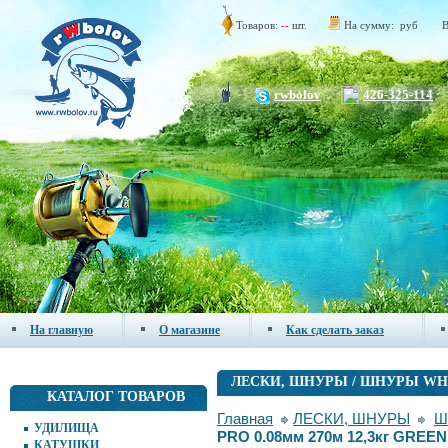
Товаров:
--
шт.
На сумму:
руб
В
rwbolov
426-325-114
На главную
О магазине
Как сделать заказ
ЛЕСКИ, ШНУРЫ / ШНУРЫ WH
КАТАЛОГ ТОВАРОВ
Главная
ЛЕСКИ, ШНУРЫ
Ш
УДИЛИЩА
PRO 0.08мм 270м 12,3кг GREEN
КАТУШКИ