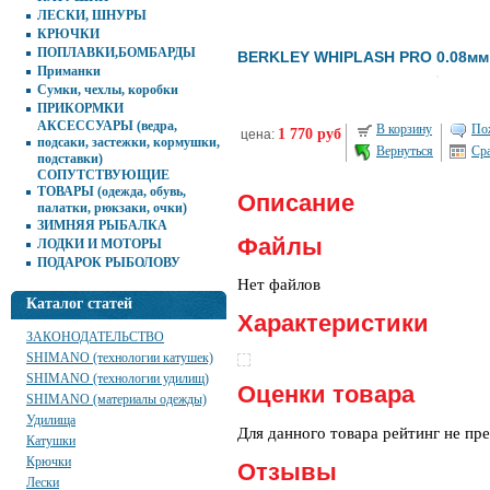
ЛЕСКИ, ШНУРЫ
КРЮЧКИ
ПОПЛАВКИ,БОМБАРДЫ
BERKLEY WHIPLASH PRO 0.08мм 
Приманки
Сумки, чехлы, коробки
ПРИКОРМКИ
АКСЕССУАРЫ (ведра,
В корзину
Пож
1 770 руб
цена:
подсаки, застежки, кормушки,
Вернуться
Ср
подставки)
СОПУТСТВУЮЩИЕ
ТОВАРЫ (одежда, обувь,
Описание
палатки, рюкзаки, очки)
ЗИМНЯЯ РЫБАЛКА
Файлы
ЛОДКИ И МОТОРЫ
ПОДАРОК РЫБОЛОВУ
Нет файлов
Каталог статей
Характеристики
ЗАКОНОДАТЕЛЬСТВО
SHIMANO (технологии катушек)
SHIMANO (технологии удилищ)
Оценки товара
SHIMANO (материалы одежды)
Удилища
Для данного товара рейтинг не пр
Катушки
Крючки
Отзывы
Лески